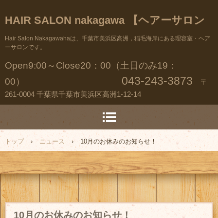
HAIR SALON nakagawa 【ヘアーサロン
ナカガワ】
Hair Salon Nakagawahaは、千葉市美浜区高洲，稲毛海岸にある理容室・ヘア
ーサロンです。
Open9:00～Close20：00（土日のみ19：
043-243-3873
00）
〒
261-0004 千葉県千葉市美浜区高洲1-12-14
トップ
›
ニュース
›
10月のお休みのお知らせ！
10月のお休みのお知らせ！